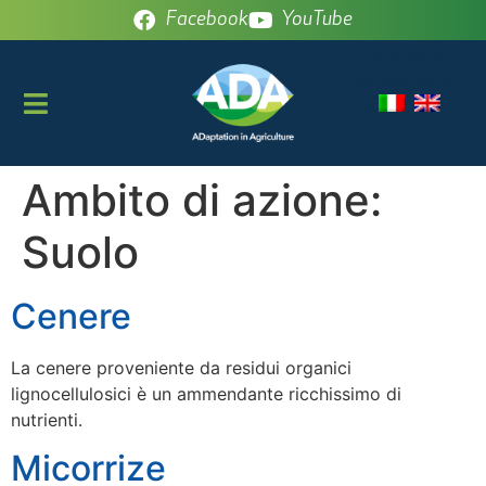
Facebook
YouTube
This post is
also available
in:
Ambito di azione:
Suolo
Cenere
La cenere proveniente da residui organici
lignocellulosici è un ammendante ricchissimo di
nutrienti.
Micorrize