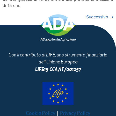
di 15 cm.
Successivo
→
Con il contributo di LIFE, uno strumento finanziario
dell’Unione Europea
LIFE19 CCA/IT/001257
Cookie Policy
|
Privacy Policy