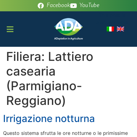
Facebook
YouTube
This post is
also available
in:
Filiera:
Lattiero
casearia
(Parmigiano-
Reggiano)
Irrigazione notturna
Questo sistema sfrutta le ore notturne o le primissime