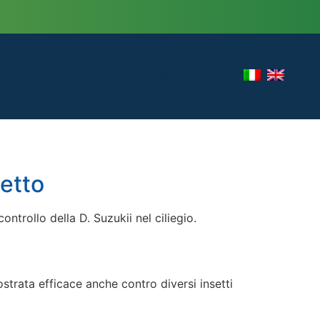
This post is also available in:
setto
ntrollo della D. Suzukii nel ciliegio.
strata efficace anche contro diversi insetti