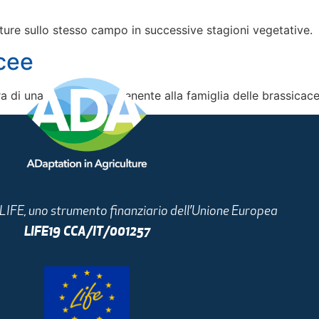
olture sullo stesso campo in successive stagioni vegetative.
cee
a di una coltura appartenente alla famiglia delle brassicace
i LIFE, uno strumento finanziario dell’Unione Europea
LIFE19 CCA/IT/001257