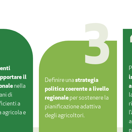
3
enti
P
pportare il
i
Definire una
strategia
onale
nella
a
politica coerente a livello
ani di
l
regionale
per sostenere la
icienti a
r
pianificazione adattiva
a agricola e
l
degli agricoltori.
a
n