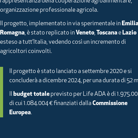
rappresentanza della cooperazione agroalimentare,
organizzazione professionale agricola.
Il progetto, implementato in via sperimentale in
Emilia
Romagna
, è stato replicato in
Veneto
,
Toscana
e
Lazio
esteso a tutt’Italia, vedendo così un incremento di
agricoltori coinvolti.
Il progetto è stato lanciato a settembre 2020 e si
concluderà a dicembre 2024, per una durata di 52 m
Il
budget totale
previsto per Life ADA è di 1.975.00
di cui 1.084.004 € finanziati dalla
Commissione
Europea
.