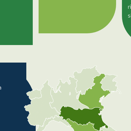
r
s
à