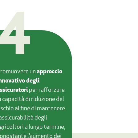
4
romuovere un
approccio
nnovativo degli
ssicuratori
per rafforzare
a capacità di riduzione del
ischio al fine di mantenere
’assicurabilità degli
gricoltori a lungo termine,
onostante l’aumento dei