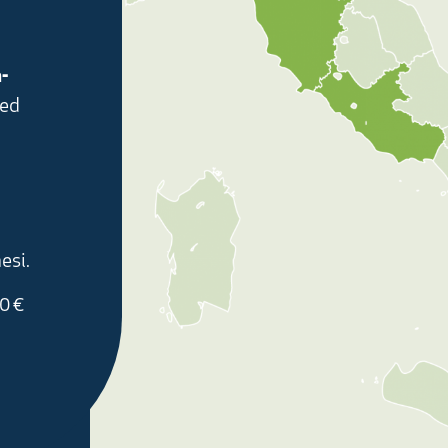
-
ed
esi.
0 €